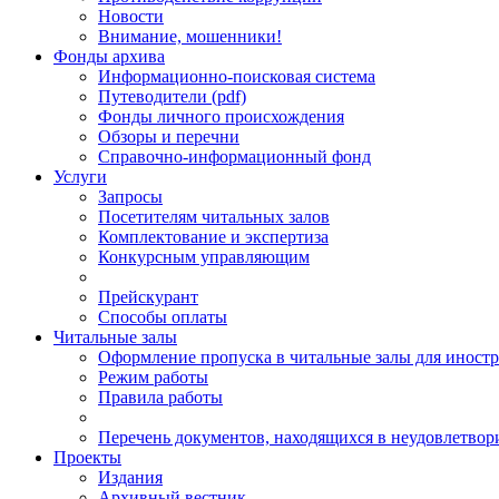
Новости
Внимание, мошенники!
Фонды архива
Информационно-поисковая система
Путеводители (pdf)
Фонды личного происхождения
Обзоры и перечни
Справочно-информационный фонд
Услуги
Запросы
Посетителям читальных залов
Комплектование и экспертиза
Конкурсным управляющим
Прейскурант
Способы оплаты
Читальные залы
Оформление пропуска в читальные залы для иност
Режим работы
Правила работы
Перечень документов, находящихся в неудовлетвор
Проекты
Издания
Архивный вестник