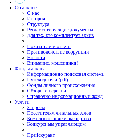
Об архиве
О нас
История
Структура
Регламентирующие документы
Для тех, кто комплектует архив
Показатели и отчёты
Противодействие коррупции
Новости
Внимание, мошенники!
Фонды архива
Информационно-поисковая система
Путеводители (pdf)
Фонды личного происхождения
Обзоры и перечни
Справочно-информационный фонд
Услуги
Запросы
Посетителям читальных залов
Комплектование и экспертиза
Конкурсным управляющим
Прейскурант