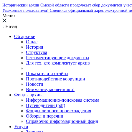
Исторический архив Омской области продолжает сбор документов уча
Уважаемые пользователи! Сменился официальный адрес электронной п
Меню
Назад
Об архиве
О нас
История
Структура
Регламентирующие документы
Для тех, кто комплектует архив
Показатели и отчёты
Противодействие коррупции
Новости
Внимание, мошенники!
Фонды архива
Информационно-поисковая система
Путеводители (pdf)
Фонды личного происхождения
Обзоры и перечни
Справочно-информационный фонд
Услуги
Запросы