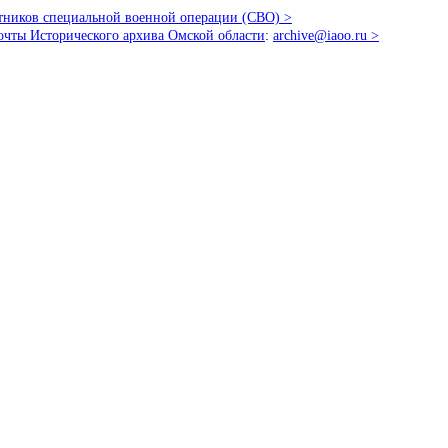
стников специальной военной операции (СВО) >
очты Исторического архива Омской области
:
archive@iaoo.ru
>