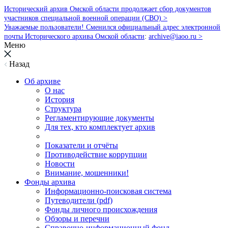
Исторический архив Омской области продолжает сбор документов
участников специальной военной операции (СВО) >
Уважаемые пользователи! Сменился официальный адрес электронной
почты Исторического архива Омской области
:
archive@iaoo.ru
>
Меню
Назад
Об архиве
О нас
История
Структура
Регламентирующие документы
Для тех, кто комплектует архив
Показатели и отчёты
Противодействие коррупции
Новости
Внимание, мошенники!
Фонды архива
Информационно-поисковая система
Путеводители (pdf)
Фонды личного происхождения
Обзоры и перечни
Справочно-информационный фонд