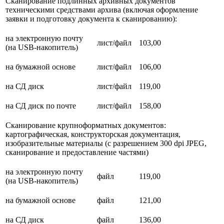
Сканирование подлинных архивных документов
техническими средствами архива (включая оформление
заявки и подготовку документа к сканированию):
на электронную почту
лист/файл
103,00
(на USB-накопитель)
на бумажной основе
лист/файл
106,00
на СД диск
лист/файл
119,00
на СД диск по почте
лист/файл
158,00
Сканирование крупноформатных документов:
картографическая, конструкторская документация,
изобразительные материалы (с разрешением 300 dpi JPEG,
сканирование и предоставление частями)
на электронную почту
файл
119,00
(на USB-накопитель)
на бумажной основе
файл
121,00
на СД диск
файл
136,00