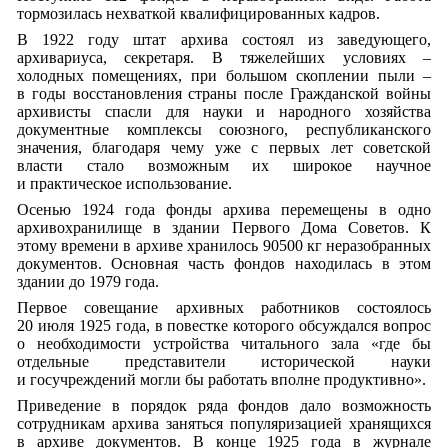
тормозилась нехваткой квалифицированных кадров.
В 1922 году штат архива состоял из заведующего,
архивариуса, секретаря. В тяжелейших условиях –
холодных помещениях, при большом скоплении пыли –
в годы восстановления страны после Гражданской войны
архивисты спасли для науки и народного хозяйства
документные комплексы союзного, республиканского
значения, благодаря чему уже с первых лет советской
власти стало возможным их широкое научное
и практическое использование.
Осенью 1924 года фонды архива перемещены в одно
архивохранилище в здании Первого Дома Советов. К
этому времени в архиве хранилось 90500 кг неразобранных
документов. Основная часть фондов находилась в этом
здании до 1979 года.
Первое совещание архивных работников состоялось
20 июля 1925 года, в повестке которого обсуждался вопрос
о необходимости устройства читального зала «где бы
отдельные представители исторической науки
и госучреждений могли бы работать вполне продуктивно».
Приведение в порядок ряда фондов дало возможность
сотрудникам архива заняться популяризацией хранящихся
в архиве документов. В конце 1925 года в журнале