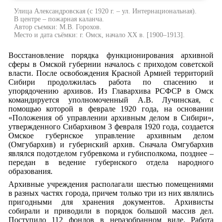
Улица Александровская (с 1920 г. – ул. Интернациональная).
В центре – пожарная каланча.
Автор съемки: М.В. Горохов.
Место и дата съёмки: г. Омск, начало XX в. [1900–1913].
Восстановление порядка функционирования архивной
сферы в Омской губернии началось с приходом советской
власти. После освобождения Красной Армией территорий
Сибири продолжилась работа по спасению и
упорядочению архивов. Из Главархива РСФСР в Омск
командируется уполномоченный А.В. Лучинская, с
помощью которой в феврале 1920 года, на основании
«Положения об управлении архивным делом в Сибири»,
утвержденного Сибархивом 3 февраля 1920 года, создается
Омское губернское управление архивным делом
(Омгубархив) и губернский архив. Сначала Омгубархив
являлся подотделом губревкома и губисполкома, позднее –
передан в ведение губернского отдела народного
образования.
Архивные учреждения располагали шестью помещениями
в разных частях города, причем только три из них являлись
пригодными для хранения документов. Архивисты
собирали и приводили в порядок большой массив дел.
Поступило 112 фондов в неразобранном виде. Работа