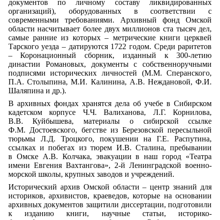
документов по личному составу ликвидированных
организаций), оборудованных в соответствии с
современными требованиями. Архивный фонд Омской
области насчитывает более двух миллионов ста тысяч дел,
самые ранние из которых – метрические книги церквей
Тарского уезда – датируются 1722 годом. Среди раритетов
– Коронационный сборник, изданный к 300-летию
династии Романовых, документы с собственноручными
подписями исторических личностей (М.М. Сперанского,
П.А. Столыпина, М.И. Калинина, А.В. Неждановой, Ф.И.
Шаляпина и др.).
В архивных фондах хранятся дела об учебе в Сибирском
кадетском корпусе Ч.Ч. Валиханова, Л.Г. Корнилова,
В.В. Куйбышева, материалы о сибирской ссылке
Ф.М. Достоевского, бегстве из Березовской пересыльной
тюрьмы Л.Д. Троцкого, покушении на Г.Е. Распутина,
ссылках и побегах из тюрем И.В. Сталина, пребывании
в Омске А.В. Колчака, эвакуации в наш город «Театра
имени Евгения Вахтангова», 2-й Ленинградской военно-
морской школы, крупных заводов и учреждений.
Исторический архив Омской области – центр знаний для
историков, архивистов, краеведов, которые на основании
архивных документов защитили диссертации, подготовили
к изданию книги, научные статьи, историко-