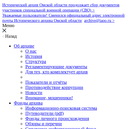
Исторический архив Омской области продолжает сбор документов
участников специальной военной операции (СВО) >
Уважаемые пользователи! Сменился официальный адрес электронной
почты Исторического архива Омской области
:
archive@iaoo.ru
>
Меню
Назад
Об архиве
О нас
История
Структура
Регламентирующие документы
Для тех, кто комплектует архив
Показатели и отчёты
Противодействие коррупции
Новости
Внимание, мошенники!
Фонды архива
Информационно-поисковая система
Путеводители (pdf)
Фонды личного происхождения
Обзоры и перечни
Справочно-информационный фонд