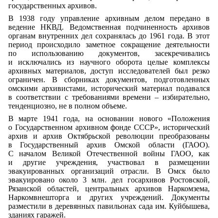
государственных архивов.
В 1938 году управление архивным делом передано в
ведение НКВД. Ведомственная подчиненность архивов
органам внутренних дел сохранялась до 1961 года. В этот
период происходило заметное сокращение деятельности
по использованию документов, засекречивались
и исключались из научного оборота целые комплексы
архивных материалов, доступ исследователей был резко
ограничен. В сборниках документов, подготовленных
омскими архивистами, исторический материал подавался
в соответствии с требованиями времени – избирательно,
тенденциозно, не в полном объеме.
В марте 1941 года, на основании нового «Положения
о Государственном архивном фонде СССР», исторический
архив и архив Октябрьской революции преобразованы
в Государственный архив Омской области (ГАОО).
С началом Великой Отечественной войны ГАОО, как
и другие учреждения, участвовал в размещении
эвакуированных организаций отрасли. В Омск было
эвакуировано около 3 млн. дел госархивов Ростовской,
Рязанской областей, центральных архивов Наркомзема,
Наркомвнешторга и других учреждений. Документы
разместили в деревянных павильонах сада им. Куйбышева,
зданиях гаражей.