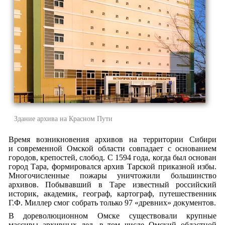
Здание архива на Красном Пути
Время возникновения архивов на территории Сибири
и современной Омской области совпадает с основанием
городов, крепостей, слобод. С 1594 года, когда был основан
город Тара, формировался архив Тарской приказной избы.
Многочисленные пожары уничтожили большинство
архивов. Побывавший в Таре известный российский
историк, академик, географ, картограф, путешественник
Г.Ф. Миллер смог собрать только 97 «древних» документов.
В дореволюционном Омске существовали крупные
массивы архивных дел, в том числе Омский областной