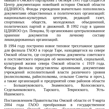
бывшего Омского партархива 1 октября 1991 года создается
Центр документации новейшей истории Омской области
(ЦДНИОО). Фонды учреждения значительно пополнились
документами общественных и политических организаций:
национально-культурных центров, редакций газет,
спортивных обществ, молодежных объединений,
политических партий и движений. В 1992 году в здании
ЦДНИОО (ул. Певцова, 9) организовано централизованное
хранение документов по личному составу
ликвидированных организаций.
В 1994 году построено новое типовое трехэтажное здание
для филиала ГАОО в городе Таре, находящегося на севере
Омской области, где сосредоточены документы советского
и постсоветского периодов об экономической, социальной,
культурной жизни севера Омской области с 1919 года.
Фонды филиала представлены архивными документами
учреждений исполнительной власти различного уровня
(волисполкомы, райисполкомы, сельские Советы и проч.),
а также организаций и предприятий семи районов области
– Большеуковского, Знаменского, Колосовского,
Седельниковского, Тарского, Тевризского, Усть-
Ишимского.
Постановлением Правительства Омской области от 9 марта
2004 года ГАОО преобразован в государственное