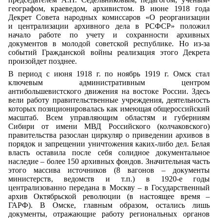
географом, краеведом, архивистом. В июне 1918 года
Декрет Совета народных комиссаров «О реорганизации
и централизации архивного дела в РСФСР» положил
начало работе по учету и сохранности архивных
документов в молодой советской республике. Но из-за
событий Гражданской войны реализация этого Декрета
произойдет позднее.
В период с июня 1918 г. по ноябрь 1919 г. Омск стал
ключевым административным центром
антибольшевистского движения на востоке России. Здесь
вели работу правительственные учреждения, деятельность
которых позиционировалась как имеющая общероссийский
масштаб. Всем управляющим областям и губерниям
Сибири от имени МВД Российского (колчаковского)
правительства разослан циркуляр о приведении архивов в
порядок и запрещении уничтожения каких-либо дел. Белая
власть оставила после себя солидное документальное
наследие – более 150 архивных фондов. Значительная часть
этого массива источников (8 вагонов – документы
министерств, ведомств и т.п.) в 1920-е годы
централизованно передана в Москву – в Государственный
архив Октябрьской революции (в настоящее время –
ГАРФ). В Омске, главным образом, остались лишь
документы, отражающие работу региональных органов