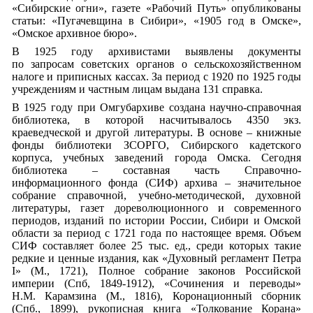
«Сибирские огни», газете «Рабочий Путь» опубликованы
статьи: «Пугачевщина в Сибири», «1905 год в Омске»,
«Омское архивное бюро».
В 1925 году архивистами выявлены документы
по запросам советских органов о сельскохозяйственном
налоге и приписных кассах. За период с 1920 по 1925 годы
учреждениям и частным лицам выдана 131 справка.
В 1925 году при Омгубархиве создана научно-справочная
библиотека, в которой насчитывалось 4350 экз.
краеведческой и другой литературы. В основе – книжные
фонды библиотеки ЗСОРГО, Сибирского кадетского
корпуса, учебных заведений города Омска. Сегодня
библиотека – составная часть Справочно-
информационного фонда (СИФ) архива – значительное
собрание справочной, учебно-методической, духовной
литературы, газет дореволюционного и современного
периодов, изданий по истории России, Сибири и Омской
области за период с 1721 года по настоящее время. Объем
СИФ составляет более 25 тыс. ед., среди которых такие
редкие и ценные издания, как «Духовный регламент Петра
I» (М., 1721), Полное собрание законов Российской
империи (Спб, 1849-1912), «Сочинения и переводы»
Н.М. Карамзина (М., 1816), Коронационный сборник
(Спб., 1899), рукописная книга «Толкование Корана»