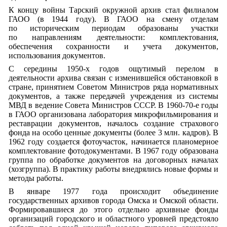
К концу войны Тарский окружной архив стал филиалом
ГАОО (в 1944 году). В ГАОО на смену отделам
по историческим периодам образованы участки
по направлениям деятельности: комплектования,
обеспечения сохранности и учета документов,
использования документов.
С середины 1950-х годов ощутимый перелом в
деятельности архива связан с изменившейся обстановкой в
стране, принятием Советом Министров ряда нормативных
документов, а также передачей учреждения из системы
МВД в ведение Совета Министров СССР. В 1960-70-е годы
в ГАОО организована лаборатория микрофильмирования и
реставрации документов, началось создание страхового
фонда на особо ценные документы (более 3 млн. кадров). В
1962 году создается фотоучасток, начинается планомерное
комплектование фотодокументами. В 1967 году образована
группа по обработке документов на договорных началах
(хозгруппа). В практику работы внедрялись новые формы и
методы работы.
В январе 1977 года происходит объединение
государственных архивов города Омска и Омской области.
Формировавшиеся до этого отдельно архивные фонды
организаций городского и областного уровней предстояло