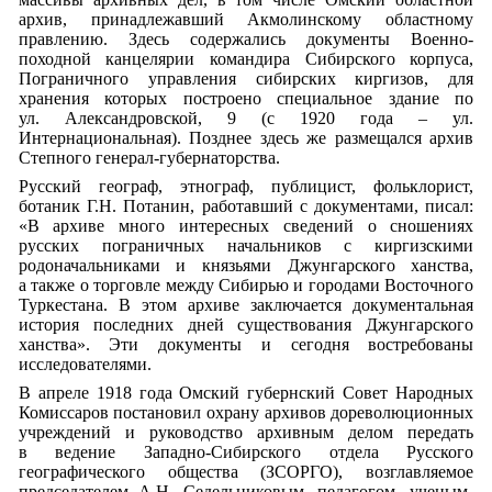
архив, принадлежавший Акмолинскому областному
правлению. Здесь содержались документы Военно-
походной канцелярии командира Сибирского корпуса,
Пограничного управления сибирских киргизов, для
хранения которых построено специальное здание по
ул. Александровской, 9 (с 1920 года – ул.
Интернациональная). Позднее здесь же размещался архив
Степного генерал-губернаторства.
Русский географ, этнограф, публицист, фольклорист,
ботаник Г.Н. Потанин, работавший с документами, писал:
«В архиве много интересных сведений о сношениях
русских пограничных начальников с киргизскими
родоначальниками и князьями Джунгарского ханства,
а также о торговле между Сибирью и городами Восточного
Туркестана. В этом архиве заключается документальная
история последних дней существования Джунгарского
ханства». Эти документы и сегодня востребованы
исследователями.
В апреле 1918 года Омский губернский Совет Народных
Комиссаров постановил охрану архивов дореволюционных
учреждений и руководство архивным делом передать
в ведение Западно-Сибирского отдела Русского
географического общества (ЗСОРГО), возглавляемое
председателем А.Н. Седельниковым, педагогом, ученым-