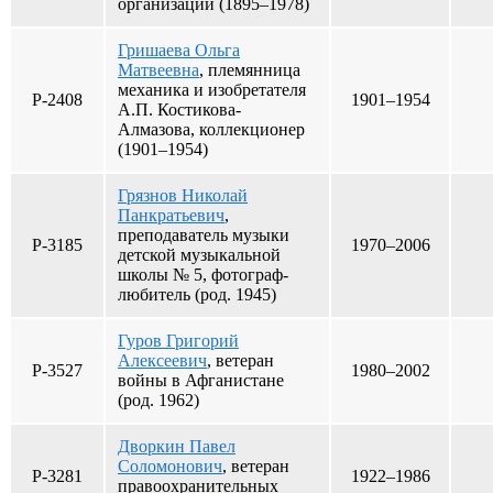
организации (1895–1978)
Гришаева Ольга
Матвеевна
, племянница
механика и изобретателя
Р-2408
1901–1954
А.П. Костикова-
Алмазова, коллекционер
(1901–1954)
Грязнов Николай
Панкратьевич
,
преподаватель музыки
Р-3185
1970–2006
детской музыкальной
школы № 5, фотограф-
любитель (род. 1945)
Гуров Григорий
Алексеевич
, ветеран
Р-3527
1980–2002
войны в Афганистане
(род. 1962)
Дворкин Павел
Соломонович
, ветеран
Р-3281
1922–1986
правоохранительных