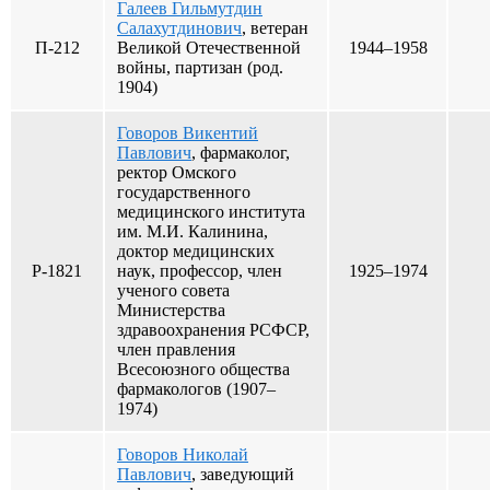
Галеев Гильмутдин
Салахутдинович
, ветеран
П-212
Великой Отечественной
1944–1958
войны, партизан (род.
1904)
Говоров Викентий
Павлович
, фармаколог,
ректор Омского
государственного
медицинского института
им. М.И. Калинина,
доктор медицинских
Р-1821
наук, профессор, член
1925–1974
ученого совета
Министерства
здравоохранения РСФСР,
член правления
Всесоюзного общества
фармакологов (1907–
1974)
Говоров Николай
Павлович
, заведующий