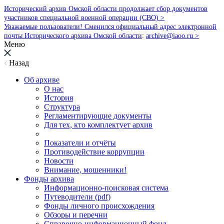
Исторический архив Омской области продолжает сбор документов
участников специальной военной операции (СВО) >
Уважаемые пользователи! Сменился официальный адрес электронной
почты Исторического архива Омской области
:
archive@iaoo.ru
>
Меню
Назад
Об архиве
О нас
История
Структура
Регламентирующие документы
Для тех, кто комплектует архив
Показатели и отчёты
Противодействие коррупции
Новости
Внимание, мошенники!
Фонды архива
Информационно-поисковая система
Путеводители (pdf)
Фонды личного происхождения
Обзоры и перечни
Справочно-информационный фонд