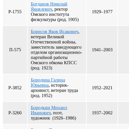
Богданов Николай
Яковлевич
, ректор
Р-1755
1929–1977
Омского института
физкультуры (род. 1905)
Борисов Яков Исакович
,
ветеран Великой
Отечественной войны,
заместитель заведующего
П-575
1941–2003
отделом организационно-
партийной работы
Омского обкома КПСС
(род. 1923)
Бородина Галина
Юрьевна
, историк-
Р-3852
1952–2021
архивист, ветеран труда
(род. 1952)
Бородкин Михаил
Р-3260
Иванович
, поэт,
1937–2002
художник (1926–1986)