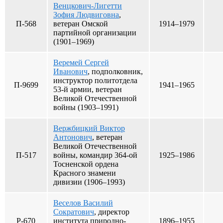
Венцкович-Лигетти
Зофия Людвиговна
,
П-568
ветеран Омской
1914–1979
партийной организации
(1901–1969)
Веремей Сергей
Иванович
, подполковник,
инструктор политотдела
П-9699
1941–1965
53-й армии, ветеран
Великой Отечественной
войны (1903–1991)
Вержбицкий Виктор
Антонович
, ветеран
Великой Отечественной
П-517
войны, командир 364-ой
1925–1986
Тосненской ордена
Красного знамени
дивизии (1906–1993)
Веселов Василий
Сократович
, директор
Р-670
института природно-
1896–1955