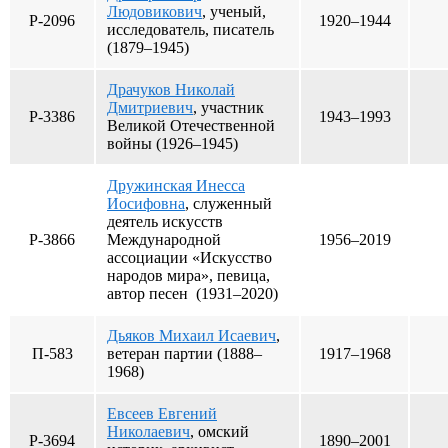
Людовикович
, ученый,
Р-2096
1920–1944
исследователь, писатель
(1879–1945)
Драчуков Николай
Дмитриевич
, участник
Р-3386
1943–1993
Великой Отечественной
войны (1926–1945)
Дружинская Инесса
Иосифовна
, служенный
деятель искусств
Р-3866
Международной
1956–2019
ассоциации «Искусство
народов мира», певица,
автор песен (1931–2020)
Дьяков Михаил Исаевич
,
П-583
ветеран партии (1888–
1917–1968
1968)
Евсеев Евгений
Николаевич
, омский
Р-3694
1890–2001