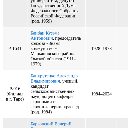
университета, депутат
Государственной Думы
Федерального Собрания
Российской Федерации
(род. 1959)
Банбан Кузьма
Антонович
, председатель
колхоза «Знамя
Р-1631
коммунизма»
1928–1978
Марьяновского района
Омской области (1911–
1979)
Банкрутенко Александр
Владимирович
, ученый,
кандидат
Р-916
сельскохозяйственных
(Филиал
1984–2024
наук, доцент кафедры
в г. Таре)
агрономии и
агроинженерии, краевед
(род. 1984)
Барковский Валерий