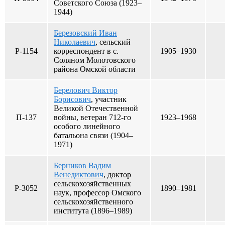
Советского Союза (1923–
1944)
Березовский Иван
Николаевич
, сельский
Р-1154
корреспондент в с.
1905–1930
Соляном Молотовского
района Омской области
Берелович Виктор
Борисович
, участник
Великой Отечественной
П-137
войны, ветеран 712-го
1923–1968
особого линейного
батальона связи (1904–
1971)
Берников Вадим
Венедиктович
, доктор
сельскохозяйственных
Р-3052
1890–1981
наук, профессор Омского
сельскохозяйственного
института (1896–1989)