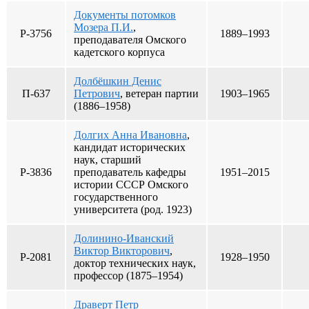
Документы потомков
Мозера П.И.
,
Р-3756
1889–1993
преподавателя Омского
кадетского корпуса
Долбёшкин Денис
П-637
Петрович
, ветеран партии
1903–1965
(1886–1958)
Долгих Анна Ивановна
,
кандидат исторических
наук, старший
Р-3836
преподаватель кафедры
1951–2015
истории СССР Омского
государственного
университета (род. 1923)
Долинино-Иванский
Виктор Викторович
,
Р-2081
1928–1950
доктор технических наук,
профессор (1875–1954)
Драверт Петр