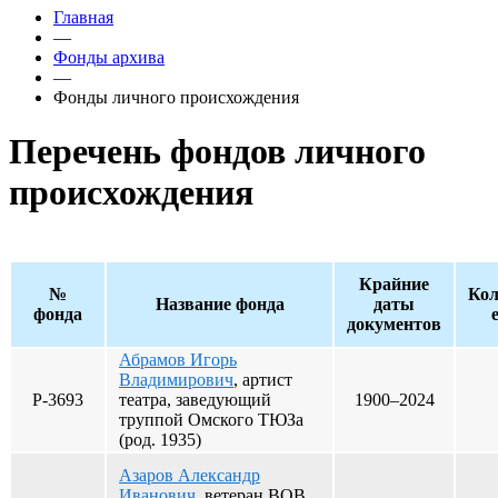
Главная
—
Фонды архива
—
Фонды личного происхождения
Перечень фондов личного
происхождения
Крайние
№
Кол
Название фонда
даты
фонда
е
документов
Абрамов Игорь
Владимирович
, артист
Р-3693
театра, заведующий
1900–2024
труппой Омского ТЮЗа
(род. 1935)
Азаров Александр
Иванович
, ветеран ВОВ,