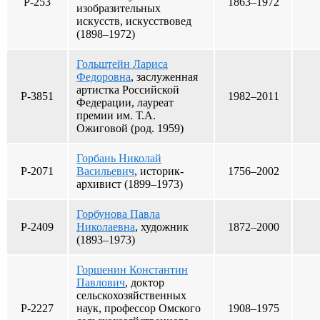
Р-253
1863–1972
изобразительных
искусств, искусствовед
(1898–1972)
Гольштейн Лариса
Федоровна
, заслуженная
артистка Российской
Р-3851
1982–2011
Федерации, лауреат
премии им. Т.А.
Ожиговой (род. 1959)
Горбань Николай
Р-2071
Васильевич
, историк-
1756–2002
архивист (1899–1973)
Горбунова Павла
Р-2409
Николаевна
, художник
1872–2000
(1893–1973)
Горшенин Константин
Павлович
, доктор
сельскохозяйственных
Р-2227
наук, профессор Омского
1908–1975