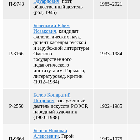
Эдуардович
, поэт,
П-9743
1965–2021
общественный деятель
(род. 1945)
Беленький Ефим
Исаакович
, кандидат
филологических наук,
доцент кафедры русской
и зарубежной литературы
Р-3166
Омского
1933–1984
государственного
педагогического
института им. Горького,
литературовед, критик
(1912–1984)
Белов Кондратий
Петрович
, заслуженный
Р-2550
деятель искусств РСФСР,
1922–1985
народный художник
(1900–1988)
Бенеш Николай
Алексеевич
, Герой
П-9664
1942–1975