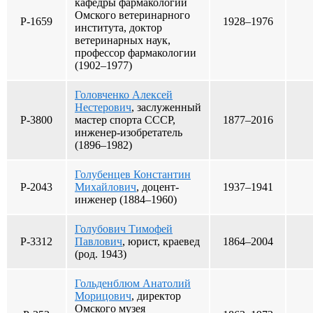
кафедры фармакологии
Омского ветеринарного
Р-1659
1928–1976
института, доктор
ветеринарных наук,
профессор фармакологии
(1902–1977)
Головченко Алексей
Нестерович
, заслуженный
Р-3800
мастер спорта СССР,
1877–2016
инженер-изобретатель
(1896–1982)
Голубенцев Константин
Р-2043
Михайлович
, доцент-
1937–1941
инженер (1884–1960)
Голубович Тимофей
Р-3312
Павлович
, юрист, краевед
1864–2004
(род. 1943)
Гольденблюм Анатолий
Морицович
, директор
Омского музея