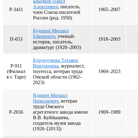
Брычков Павел
Алексеевич
, писатель,
Р-3411
1965–2007
член Союза писателей
России (род. 1950)
Бударин Михаил
Ефимович
, ученый-
П-653
1918–2003
историк, писатель,
драматург (1920–2003)
Бурундукова Татьяна
Р-911
Викторовна
, журналист,
(Филиал
поэтесса, ветеран труда
1969–2023
в г. Таре)
Омской области (1962–
2023)
Вдовин Михаил
Николаевич
, ветеран
труда Омского
Р-2656
агрегатного завода имени
1969–1989
В.В. Куйбышева,
создатель музея завода
(1926–[2013])