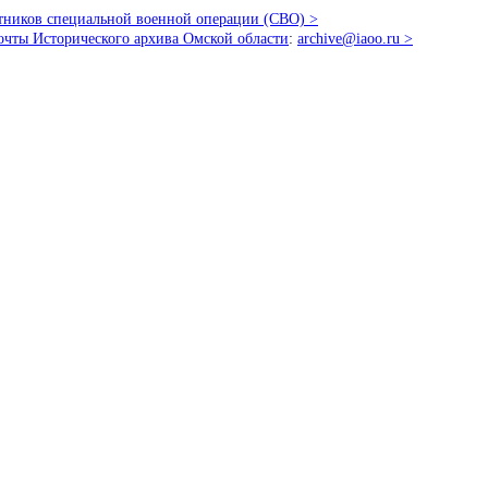
стников специальной военной операции (СВО) >
очты Исторического архива Омской области
:
archive@iaoo.ru
>