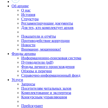
Об архиве
О нас
История
Структура
Регламентирующие документы
Для тех, кто комплектует архив
Показатели и отчёты
Противодействие коррупции
Новости
Внимание, мошенники!
Фонды архива
Информационно-поисковая система
Путеводители (pdf)
Фонды личного происхождения
Обзоры и перечни
Справочно-информационный фонд
Услуги
Запросы
Посетителям читальных залов
Комплектование и экспертиза
Конкурсным управляющим
Прейскурант