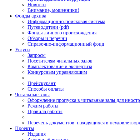
Новости
Внимание, мошенники!
Фонды архива
Информационно-поисковая система
Путеводители (pdf)
Фонды личного происхождения
Обзоры и перечни
Справочно-информационный фонд
Услуги
Запросы
Посетителям читальных залов
Комплектование и экспертиза
Конкурсным управляющим
Прейскурант
Способы оплаты
Читальные залы
Оформление пропуска в читальные залы для иност
Режим работы
Правила работы
Перечень документов, находящихся в неудовлетвор
Проекты
Издания
Архивный вестник