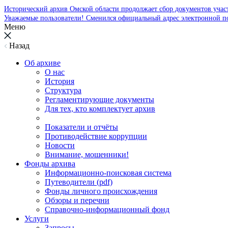
Исторический архив Омской области продолжает сбор документов уча
Уважаемые пользователи! Сменился официальный адрес электронной п
Меню
Назад
Об архиве
О нас
История
Структура
Регламентирующие документы
Для тех, кто комплектует архив
Показатели и отчёты
Противодействие коррупции
Новости
Внимание, мошенники!
Фонды архива
Информационно-поисковая система
Путеводители (pdf)
Фонды личного происхождения
Обзоры и перечни
Справочно-информационный фонд
Услуги
Запросы