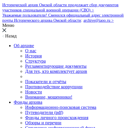
Исторический архив Омской области продолжает сбор документов
участников специальной военной операции (СВО) >
Уважаемые пользователи! Сменился официальный адрес электронной
почты Исторического архива Омской области
:
archive@iaoo.ru
>
Меню
Назад
Об архиве
О нас
История
Структура
Регламентирующие документы
Для тех, кто комплектует архив
Показатели и отчёты
Противодействие коррупции
Новости
Внимание, мошенники!
Фонды архива
Информационно-поисковая система
Путеводители (pdf)
Фонды личного происхождения
Обзоры и перечни
Справочно-информационный фонд