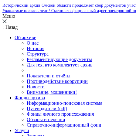
Исторический архив Омской области продолжает сбор документов уча
Уважаемые пользователи! Сменился официальный адрес электронной п
Меню
Назад
Об архиве
О нас
История
Структура
Регламентирующие документы
Для тех, кто комплектует архив
Показатели и отчёты
Противодействие коррупции
Новости
Внимание, мошенники!
Фонды архива
Информационно-поисковая система
Путеводители (pdf)
Фонды личного происхождения
Обзоры и перечни
Справочно-информационный фонд
Услуги
Запросы