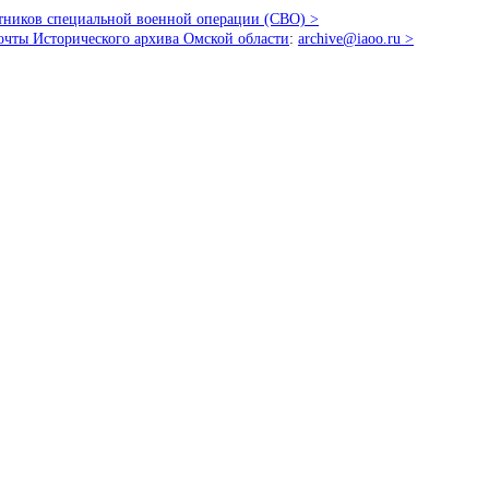
стников специальной военной операции (СВО) >
очты Исторического архива Омской области
:
archive@iaoo.ru
>