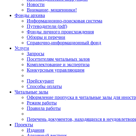
Новости
Внимание, мошенники!
Фонды архива
Информационно-поисковая система
Путеводители (pdf)
Фонды личного происхождения
Обзоры и перечни
Справочно-информационный фонд
Услуги
Запросы
Посетителям читальных залов
Комплектование и экспертиза
Конкурсным управляющим
Прейскурант
Способы оплаты
Читальные залы
Оформление пропуска в читальные залы для иност
Режим работы
Правила работы
Перечень документов, находящихся в неудовлетвор
Проекты
Издания
Архивный вестник