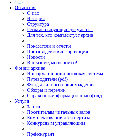
Об архиве
О нас
История
Структура
Регламентирующие документы
Для тех, кто комплектует архив
Показатели и отчёты
Противодействие коррупции
Новости
Внимание, мошенники!
Фонды архива
Информационно-поисковая система
Путеводители (pdf)
Фонды личного происхождения
Обзоры и перечни
Справочно-информационный фонд
Услуги
Запросы
Посетителям читальных залов
Комплектование и экспертиза
Конкурсным управляющим
Прейскурант