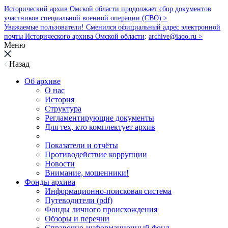
Исторический архив Омской области продолжает сбор документов
участников специальной военной операции (СВО) >
Уважаемые пользователи! Сменился официальный адрес электронной
почты Исторического архива Омской области
:
archive@iaoo.ru
>
Меню
Назад
Об архиве
О нас
История
Структура
Регламентирующие документы
Для тех, кто комплектует архив
Показатели и отчёты
Противодействие коррупции
Новости
Внимание, мошенники!
Фонды архива
Информационно-поисковая система
Путеводители (pdf)
Фонды личного происхождения
Обзоры и перечни
Справочно-информационный фонд