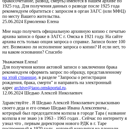
бракосочетание, развод, смерть) имеются в нашем архиве по
1925 год. Для получения данных о разводе после 1925 года
рекомендуем обратиться с запросом в орган ЗАГС (или МФЦ)
по месту Вашего жительства.
25.06.2024
Ермоленко Елена
Мне надо получить официальную архивную копию с печатью
архива записи о браке в ЗАГС г. Омска в 1921 году. На сайте
архива есть только опция запроса о справке. Записи более 100
лет. Возможно ли исполнение запроса о копии? И если нет, то
на каком основании? Спасибо
Уважаемая Елена!
Для получения копии актовой записи о заключении брака
рекомендуем оформить запрос по образцу, представленному
на этой странице
, в разделе "Запросы о регистрации
рождения, брака, смерти" и направить на электронный
адрес
archive@iaoo.omskportal.ru
.
12.06.2024
Шедько Алексей Николаевич
Здравствуйте . Я Шедько Алексей Николаевич розыскиваю
своего деда и его семью Шедько Ивана Алексеевича ,
котрорый был председателем колхоза в городе Тара ( название
колхоза я не знаю ) в 1963 - 1965 годах . Сейчас по интернету я
узнал что , первым директором нового РДК в г. Таре
построенный в 1970 году , который находится на площади