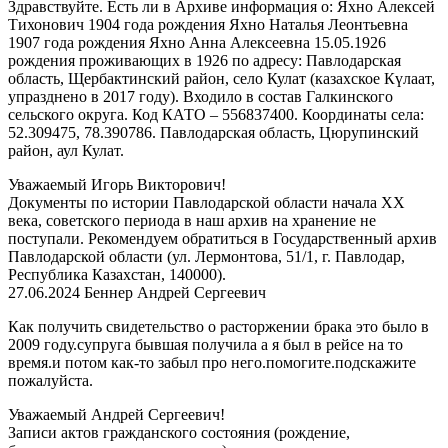
Здравствуйте. Есть ли в Архиве информация о: Яхно Алексей
Тихонович 1904 года рождения Яхно Наталья Леонтьевна
1907 года рождения Яхно Анна Алексеевна 15.05.1926
рождения проживающих в 1926 по адресу: Павлодарская
область, Щербактинский район, село Кулат (казахское Күлаат,
упразднено в 2017 году). Входило в состав Галкинского
сельского округа. Код КАТО – 556837400. Координаты села:
52.309475, 78.390786. Павлодарская область, Цюрупинский
район, аул Кулат.
Уважаемый Игорь Викторович!
Документы по истории Павлодарской области начала XX
века, советского периода в наш архив на хранение не
поступали. Рекомендуем обратиться в Государственный архив
Павлодарской области (ул. Лермонтова, 51/1, г. Павлодар,
Республика Казахстан, 140000).
27.06.2024
Беннер Андрей Сергеевич
Как получить свидетельство о расторжении брака это было в
2009 году.супруга бывшая получила а я был в рейсе на то
время.и потом как-то забыл про него.помогите.подскажите
пожалуйста.
Уважаемый Андрей Сергеевич!
Записи актов гражданского состояния (рождение,