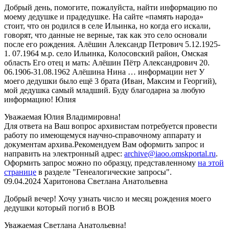
Добрый день, помогите, пожалуйста, найти информацию по
моему дедушке и прадедушке. На сайте «память народа»
стоит, что он родился в селе Ильинка, но когда его искали,
говорят, что данные не верные, так как это село основали
после его рождения. Алёшин Александр Петрович 5.12.1925-
1. 07.1964 м.р. село Ильинка, Колосовский район, Омская
область Его отец и мать: Алёшин Пётр Александрович 20.
06.1906-31.08.1962 Алёшина Нина … информации нет У
моего дедушки было ещё 3 брата (Иван, Максим и Георгий),
мой дедушка самый младший. Буду благодарна за любую
информацию! Юлия
Уважаемая Юлия Владимировна!
Для ответа на Ваш вопрос архивистам потребуется провести
работу по имеющемуся научно-справочному аппарату и
документам архива.Рекомендуем Вам оформить запрос и
направить на электронный адрес:
archive@iaoo.omskportal.ru
.
Оформить
запрос можно по образцу, представленному
на этой
странице
в разделе "Генеалогические запросы".
09.04.2024
Харитонова Светлана Анатольевна
Добрый вечер! Хочу узнать число и месяц рождения моего
дедушки который погиб в ВОВ
Уважаемая Светлана Анатольевна!