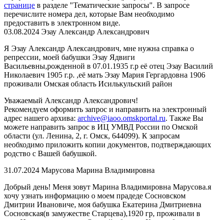
странице
в разделе "Тематические запросы". В запросе
перечислите номера дел, которые Вам необходимо
предоставить в электронном виде.
03.08.2024
Эзау Александр Александрович
Я Эзау Александр Александрович, мне нужна справка о
репрессии, моей бабушки Эзау Ядвиги
Васильевны,рожденной в 07.01.1935 г.р её отец Эзау Василий
Николаевич 1905 г.р. ,её мать Эзау Мария Гергардовна 1906
проживали Омская область Исилькульский район
Уважаемый Александр Александрович!
Рекомендуем оформить запрос и направить на электронный
адрес нашего архива:
archive@iaoo.omskportal.ru
. Также Вы
можете направить запрос в
ИЦ УМВД России по Омской
области (ул. Ленина, 2, г. Омск, 644099). К запросам
необходимо приложить копии документов, подтверждающих
родство с Вашей бабушкой.
31.07.2024
Марусова Марина Владимировна
Добрый день! Меня зовут Марина Владимировна Марусова.я
хочу узнать информацию о моем прадеде Сосновском
Дмитрии Ивановиче, моя бабушка Екатерина Дмитриевна
Сосновская(в замужестве Старцева),1920 гр, проживали в