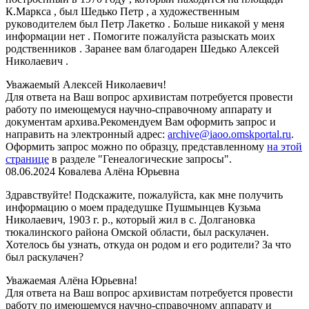
К.Маркса , был Шедько Петр , а художественным
руководителем был Петр Лакетко . Больше никакой у меня
информации нет . Помогите пожалуйста разыскать моих
родственников . Заранее вам благодарен Шедько Алексей
Николаевич .
Уважаемый Алексей Николаевич!
Для ответа на Ваш вопрос архивистам потребуется провести
работу по имеющемуся научно-справочному аппарату и
документам архива.Рекомендуем Вам оформить запрос и
направить на электронный адрес:
archive@iaoo.omskportal.ru
.
Оформить
запрос можно по образцу, представленному
на этой
странице
в разделе "Генеалогические запросы".
08.06.2024
Ковалева Алёна Юрьевна
Здравствуйте! Подскажите, пожалуйста, как мне получить
информацию о моем прадедушке Пушмынцев Кузьма
Николаевич, 1903 г. р., который жил в с. Долгановка
тюкалинского района Омской области, был раскулачен.
Хотелось бы узнать, откуда он родом и его родители? За что
был раскулачен?
Уважаемая Алёна Юрьевна!
Для ответа на Ваш вопрос архивистам потребуется провести
работу по имеющемуся научно-справочному аппарату и