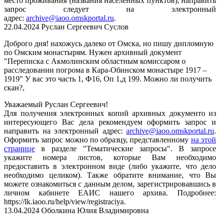
место проживания (названия населенных пунктов), направить
запрос следует на электронный
адрес:
archive@iaoo.omskportal.ru
.
22.04.2024
Руслан Сергеевич Суслов
Доброго дня! нахожусь далеко от Омска, но пишу дипломную
по Омским монастырям. Нужен архивный документ
"Переписка с Акмолинским областным комиссаром о
расследовании погрома в Кара-Обинском монастыре 1917 –
1919" У вас это часть 1, Ф16, Оп 1,д 199. Можно ли получить
скан?,
Уважаемый Руслан Сергеевич!
Для получения электронных копий архивных документо из
интересующего Вас дела рекомендуем оформить запрос
и
направить на электронный адрес:
archive@iaoo.omskportal.ru
.
Оформить
запрос можно по образцу, представленному
на этой
странице
в разделе "Тематические запросы". В запросе
укажите номера листов, которые Вам необходимо
предоставить в электронном виде (либо укажите, что дело
необходимо целиком). Также обратите внимание, что Вы
можете ознакомиться с данным делом, зарегистрировавшись в
личном кабинете ЕАИС нашего архива. Подробнее:
https://lk.iaoo.ru/help/view/registraciya.
13.04.2024
Оболкина Юлия Владимировна