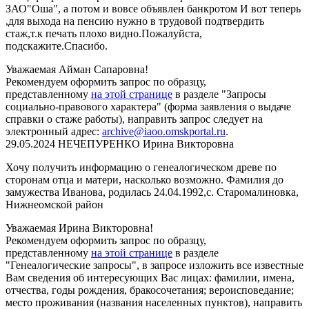
ЗАО"Оша", а потом и вовсе объявлен банкротом И вот теперь
,для выхода на пенсию нужно в трудовой подтвердить
стаж,т.к печать плохо видно.Пожалуйста,
подскажите.Спасибо.
Уважаемая Айман Сапаровна!
Рекомендуем о
формить
запрос по образцу,
представленному
на этой странице
в разделе "Запросы
социально-правового характера" (форма заявления о выдаче
справки о стаже работы), направить запрос следует на
электронный адрес:
archive@iaoo.omskportal.ru
.
29.05.2024
НЕЧЕПУРЕНКО Ирина Викторовна
Хочу получить информацию о генеалогическом древе по
сторонам отца и матери, насколько возможно. Фамилия до
замужества Иванова, родилась 24.04.1992,с. Старомалиновка,
Нижнеомской район
Уважаемая Ирина Викторовна!
Рекомендуем о
формить
запрос по образцу,
представленному
на этой странице
в разделе
"Генеалогические запросы", в запросе изложить все известные
Вам сведения об интересующих Вас лицах: фамилии, имена,
отчества, годы рождения, бракосочетания; вероисповедание;
место проживания (названия населенных пунктов), направить