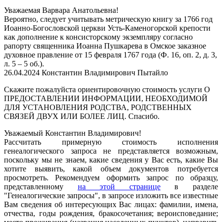
Уважаемая Варвара Анатольевна!
Вероятно, следует учитывать метрическую книгу за 1766 год
Иоанно-Богословской церкви Усть-Каменогорской крепости
как дополнение к консисторскому экземпляру согласно
рапорту священника Иоанна Пушкарева в Омское заказное
духовное правление от 15 февраля 1767 года (Ф. 16, оп. 2, д. 3,
л. 5 – 5 об.).
26.04.2024
Константин Владимирович Пытайло
Скажите пожалуйста ориентировочную стоимость услуги О
ПРЕДОСТАВЛЕНИИ ИНФОРМАЦИИ, НЕОБХОДИМОЙ
ДЛЯ УСТАНОВЛЕНИЯ РОДСТВА, РОДСТВЕННЫХ
СВЯЗЕЙ ДВУХ ИЛИ БОЛЕЕ ЛИЦ. Спасибо.
Уважаемый Константин Владимирович!
Рассчитать примерную стоимость исполнения
генеалогического запроса не представляется возможным,
поскольку мы не знаем, какие сведения у Вас есть, какие Вы
хотите выявить, какой объем документов потребуется
просмотреть. Рекомендуем о
формить
запрос по образцу,
представленному
на этой странице
в разделе
"Генеалогические запросы", в запросе изложить все известные
Вам сведения об интересующих Вас лицах: фамилии, имена,
отчества, годы рождения, бракосочетания; вероисповедание;