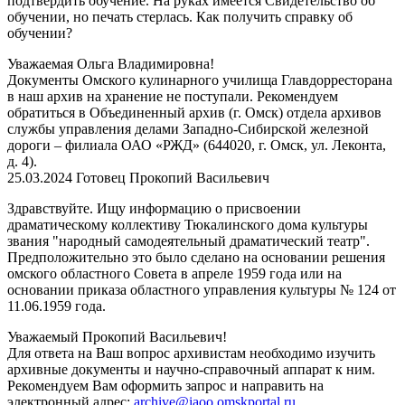
подтвердить обучение. На руках имеется Свидетельство об
обучении, но печать стерлась. Как получить справку об
обучении?
Уважаемая Ольга Владимировна!
Документы Омского кулинарного училища Главдорресторана
в наш архив на хранение не поступали. Рекомендуем
обратиться в
Объединенный архив (г. Омск) отдела архивов
службы управления делами Западно-Сибирской железной
дороги – филиала ОАО «РЖД» (
644020, г. Омск, ул. Леконта,
д. 4).
25.03.2024
Готовец Прокопий Васильевич
Здравствуйте. Ищу информацию о присвоении
драматическому коллективу Тюкалинского дома культуры
звания "народный самодеятельный драматический театр".
Предположительно это было сделано на основании решения
омского областного Совета в апреле 1959 года или на
основании приказа областного управления культуры № 124 от
11.06.1959 года.
Уважаемый Прокопий Васильевич!
Для ответа на Ваш вопрос архивистам необходимо изучить
архивные документы и научно-справочный аппарат к ним.
Рекомендуем Вам оформить запрос
и направить на
электронный адрес:
archive@iaoo.omskportal.ru
.