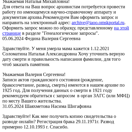
Уважаемая Наталья Михайловна!
Для ответа на Ваш вопрос архивистам потребуется провести
работу по имеющемуся научно-справочному аппарату и
документам архива.Рекомендуем Вам оформить запрос и
направить на электронный адрес:
archive@iaoo.omskportal.ru
.
Оформить
запрос можно по образцу, представленному
на этой
странице
в разделе "Генеалогические запросы".
05.06.2024
Федина Валерия Сергеевна
Здравствуйте. У меня умерла мама кажется 1.12.2021
Соломатина Наталья Александровна Хочу уточнить верную
дату смерти и правильность написания фамилии, для того
чтоб заказать памятник
Уважаемая Валерия Сергеевна!
Записи актов гражданского состояния (рождение,
бракосочетание, развод, смерть) имеются в нашем архиве по
1925 год. Для получения данных о смерти в 1921 году
рекомендуем обратиться с запросом в орган ЗАГС (или МФЦ)
по месту Вашего жительства.
31.05.2024
Шаяхметова Насима Шигафовна
Здравствуйте! Как мне получить копию свидетельства о
разводе онлайн? Регистрация брака 29.11.1971г. Развод
примерно 12.10.1993 г. Спасибо.