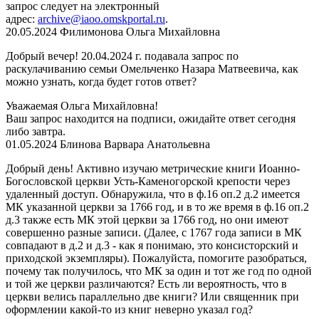
запрос следует на электронный
адрес:
archive@iaoo.omskportal.ru
.
20.05.2024
Филимонова Ольга Михайловна
Добрый вечер! 20.04.2024 г. подавала запрос по
раскулачиванию семьи Омельченко Назара Матвеевича, как
можно узнать, когда будет готов ответ?
Уважаемая Ольга Михайловна!
Ваш запрос находится на подписи, ожидайте ответ сегодня
либо завтра.
01.05.2024
Блинова Варвара Анатольевна
Добрый день! Активно изучаю метрические книги Иоанно-
Богословской церкви Усть-Каменогорской крепости через
удаленный доступ. Обнаружила, что в ф.16 оп.2 д.2 имеется
МК указанной церкви за 1766 год, и в то же время в ф.16 оп.2
д.3 также есть МК этой церкви за 1766 год, но они имеют
совершенно разные записи. (Далее, с 1767 года записи в МК
совпадают в д.2 и д.3 - как я понимаю, это консисторский и
приходской экземпляры). Пожалуйста, помогите разобраться,
почему так получилось, что МК за один и тот же год по одной
и той же церкви различаются? Есть ли вероятность, что в
церкви велись параллельно две книги? Или священник при
оформлении какой-то из книг неверно указал год?