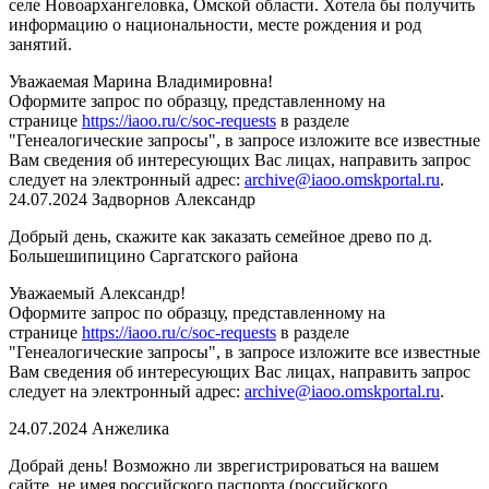
селе Новоархангеловка, Омской области. Хотела бы получить
информацию о национальности, месте рождения и род
занятий.
Уважаемая Марина Владимировна!
Оформите запрос по образцу, представленному на
странице
https://iaoo.ru/c/soc-requests
в разделе
"Генеалогические запросы", в запросе изложите все известные
Вам сведения об интересующих Вас лицах, направить запрос
следует на электронный адрес:
archive@iaoo.omskportal.ru
.
24.07.2024
Задворнов Александр
Добрый день, скажите как заказать семейное древо по д.
Большешипицино Саргатского района
Уважаемый Александр!
Оформите запрос по образцу, представленному на
странице
https://iaoo.ru/c/soc-requests
в разделе
"Генеалогические запросы", в запросе изложите все известные
Вам сведения об интересующих Вас лицах, направить запрос
следует на электронный адрес:
archive@iaoo.omskportal.ru
.
24.07.2024
Анжелика
Добрай день! Возможно ли зврегистрироваться на вашем
сайте, не имея российского паспорта (российского