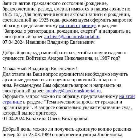
Записи актов гражданского состояния (рождение,
бракосочетание, развод, смерть) имеются в нашем архиве по
1925 год.
Для получения копии актовой записи о рождении,
составленной до 1925 года, рекомендуем оформить запрос по
образцу, представленному
на этой странице
, в разделе
"Запросы о регистрации, рождении, смерти" и направить на
электронный адрес
archive@iaoo.omskportal.ru
.
07.04.2024
Ивашкин Владимир Евгеньевич
Добрый день, куда мне обратиться, чтобы получить дело о
судимости Войтенко Андрея Николаевича, за 1987 год?
Уважаемый Владимир Евгеньевич!
Для ответа на Ваш вопрос архивистам необходимо изучить
архивные документы и научно-справочный аппарат к
ним.
Рекомендуем Вам оформить запрос
и направить на
электронный адрес:
archive@iaoo.omskportal.ru
.
Оформить
запрос можно по образцу, представленному
на этой
странице
в разделе "Тематические запросы от граждан и
организаций". В запросе обязательно укажите название суда,
который вынес приговор.
01.04.2024
Конахина Олеся Викторовна
Добрый день, можно ли получить архивную копию решения
номер 62 от 23.03.1989 о присвоении улицы Любимовка,