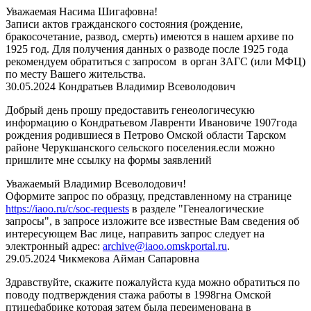
Уважаемая Насима Шигафовна!
Записи актов гражданского состояния (рождение,
бракосочетание, развод, смерть) имеются в нашем архиве по
1925 год. Для получения данных о разводе после 1925 года
рекомендуем обратиться с запросом в орган ЗАГС (или МФЦ)
по месту Вашего жительства.
30.05.2024
Кондратьев Владимир Всеволодович
Добрый день прошу предоставить генеологичесукю
информацию о Кондратьевом Лавренти Ивановиче 1907года
рождения родившиеся в Петрово Омской области Тарском
районе Черукшанского сельского поселения.если можно
пришлите мне ссылку на формы заявлений
Уважаемый Владимир Всеволодович!
Оформите запрос по образцу, представленному на странице
https://iaoo.ru/c/soc-requests
в разделе "Генеалогические
запросы", в запросе изложите все известные Вам сведения об
интересующем Вас лице, направить запрос следует на
электронный адрес:
archive@iaoo.omskportal.ru
.
29.05.2024
Чикмекова Айман Сапаровна
Здравствуйте, скажите пожалуйста куда можно обратиться по
поводу подтверждения стажа работы в 1998гна Омской
птицефабрике которая затем была переименована в