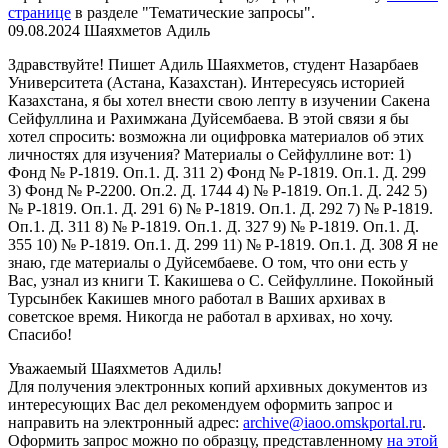
странице
в разделе "Тематические запросы".
09.08.2024
Шаяхметов Адиль
Здравствуйте! Пишет Адиль Шаяхметов, студент Назарбаев
Университета (Астана, Казахстан). Интересуясь историей
Казахстана, я бы хотел внести свою лепту в изучении Сакена
Сейфуллина и Рахимжана Дуйсембаева. В этой связи я бы
хотел спросить: возможна ли оцифровка материалов об этих
личностях для изучения? Материалы о Сейфуллине вот: 1)
Фонд № Р-1819. Оп.1. Д. 311 2) Фонд № Р-1819. Оп.1. Д. 299
3) Фонд № Р-2200. Оп.2. Д. 1744 4) № Р-1819. Оп.1. Д. 242 5)
№ Р-1819. Оп.1. Д. 291 6) № Р-1819. Оп.1. Д. 292 7) № Р-1819.
Оп.1. Д. 311 8) № Р-1819. Оп.1. Д. 327 9) № Р-1819. Оп.1. Д.
355 10) № Р-1819. Оп.1. Д. 299 11) № Р-1819. Оп.1. Д. 308 Я не
знаю, где материалы о Дуйсембаеве. О том, что они есть у
Вас, узнал из книги Т. Какишева о С. Сейфуллине. Покойный
Турсынбек Какишев много работал в Ваших архивах в
советское время. Никогда не работал в архивах, но хочу.
Спасибо!
Уважаемый Шаяхметов Адиль!
Для получения электронных копий архивных документов из
интересующих Вас дел рекомендуем оформить запрос
и
направить на электронный адрес:
archive@iaoo.omskportal.ru
.
Оформить
запрос можно по образцу, представленному
на этой