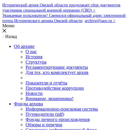
Исторический архив Омской области продолжает сбор документов
участников специальной военной операции (СВО) >
Уважаемые пользователи! Сменился официальный адрес электронной
почты Исторического архива Омской области
:
archive@iaoo.ru
>
Меню
Назад
Об архиве
О нас
История
Структура
Регламентирующие документы
Для тех, кто комплектует архив
Показатели и отчёты
Противодействие коррупции
Новости
Внимание, мошенники!
Фонды архива
Информационно-поисковая система
Путеводители (pdf)
Фонды личного происхождения
Обзоры и перечни
Справочно-информационный фонд