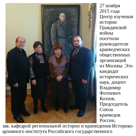
27 ноября
2015 года
Центр изучения
истории
Гражданской
войны
посетили
руководители
краеведческих
общественных
организаций
из Москвы. Это
кандидат
исторических
наук, доцент
Владимир
Фотиевич
Козлов,
Председатель
Союза
краеведов
России,
зав. кафедрой региональной истории и краеведения Историко-
архивного института Российского государственного