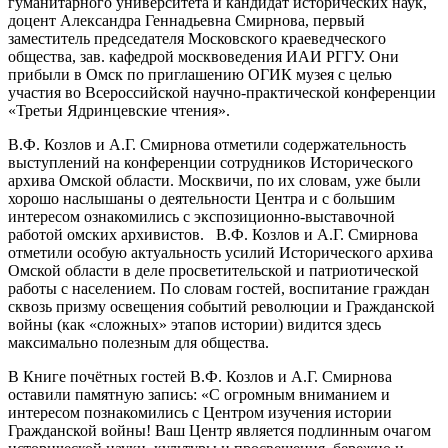
гуманитарного университета и кандидат исторических наук,
доцент Александра Геннадьевна Смирнова, первый
заместитель председателя Московского краеведческого
общества, зав. кафедрой москвоведения ИАИ РГГУ. Они
прибыли в Омск по приглашению ОГИК музея с целью
участия во Всероссийской научно-практической конференции
«Третьи Ядринцевские чтения».
В.Ф. Козлов и А.Г. Смирнова отметили содержательность
выступлений на конференции сотрудников Исторического
архива Омской области. Москвичи, по их словам, уже были
хорошо наслышаны о деятельности Центра и с большим
интересом ознакомились с экспозиционно-выставочной
работой омских архивистов. В.Ф. Козлов и А.Г. Смирнова
отметили особую актуальность усилий Исторического архива
Омской области в деле просветительской и патриотической
работы с населением. По словам гостей, воспитание граждан
сквозь призму освещения событий революции и Гражданской
войны (как «сложных» этапов истории) видится здесь
максимально полезным для общества.
В Книге почётных гостей В.Ф. Козлов и А.Г. Смирнова
оставили памятную запись: «С огромным вниманием и
интересом познакомились с Центром изучения истории
Гражданской войны! Ваш Центр является подлинным очагом