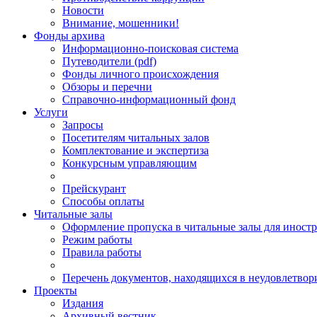
Новости
Внимание, мошенники!
Фонды архива
Информационно-поисковая система
Путеводители (pdf)
Фонды личного происхождения
Обзоры и перечни
Справочно-информационный фонд
Услуги
Запросы
Посетителям читальных залов
Комплектование и экспертиза
Конкурсным управляющим
Прейскурант
Способы оплаты
Читальные залы
Оформление пропуска в читальные залы для иност
Режим работы
Правила работы
Перечень документов, находящихся в неудовлетвор
Проекты
Издания
Архивный вестник