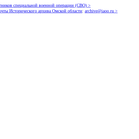
стников специальной военной операции (СВО) >
очты Исторического архива Омской области
:
archive@iaoo.ru
>