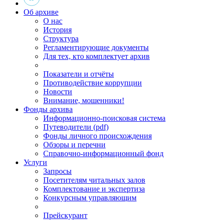
Об архиве
О нас
История
Структура
Регламентирующие документы
Для тех, кто комплектует архив
Показатели и отчёты
Противодействие коррупции
Новости
Внимание, мошенники!
Фонды архива
Информационно-поисковая система
Путеводители (pdf)
Фонды личного происхождения
Обзоры и перечни
Справочно-информационный фонд
Услуги
Запросы
Посетителям читальных залов
Комплектование и экспертиза
Конкурсным управляющим
Прейскурант