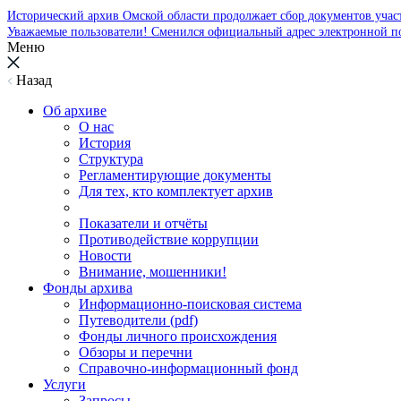
Исторический архив Омской области продолжает сбор документов уча
Уважаемые пользователи! Сменился официальный адрес электронной п
Меню
Назад
Об архиве
О нас
История
Структура
Регламентирующие документы
Для тех, кто комплектует архив
Показатели и отчёты
Противодействие коррупции
Новости
Внимание, мошенники!
Фонды архива
Информационно-поисковая система
Путеводители (pdf)
Фонды личного происхождения
Обзоры и перечни
Справочно-информационный фонд
Услуги
Запросы