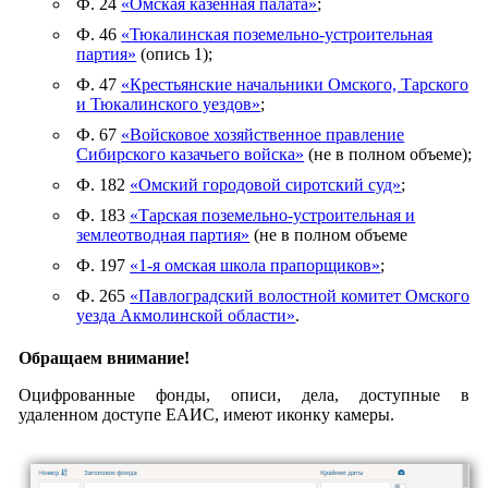
Ф. 24
«Омская казенная палата»
;
Ф. 46
«Тюкалинская поземельно-устроительная
партия»
(опись 1);
Ф. 47
«Крестьянские начальники Омского, Тарского
и Тюкалинского уездов»
;
Ф. 67
«Войсковое хозяйственное правление
Сибирского казачьего войска»
(не в полном объеме);
Ф. 182
«Омский городовой сиротский суд»
;
Ф. 183
«Тарская поземельно-устроительная и
землеотводная партия»
(не в полном объеме
Ф. 197
«1-я омская школа прапорщиков»
;
Ф. 265
«Павлоградский волостной комитет Омского
уезда Акмолинской области»
.
Обращаем внимание!
Оцифрованные фонды, описи, дела, доступные в
удаленном доступе ЕАИС, имеют иконку камеры.