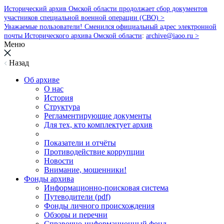
Исторический архив Омской области продолжает сбор документов
участников специальной военной операции (СВО) >
Уважаемые пользователи! Сменился официальный адрес электронной
почты Исторического архива Омской области
:
archive@iaoo.ru
>
Меню
Назад
Об архиве
О нас
История
Структура
Регламентирующие документы
Для тех, кто комплектует архив
Показатели и отчёты
Противодействие коррупции
Новости
Внимание, мошенники!
Фонды архива
Информационно-поисковая система
Путеводители (pdf)
Фонды личного происхождения
Обзоры и перечни
Справочно-информационный фонд