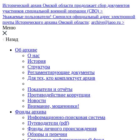
Исторический архив Омской области продолжает сбор документов
участников специальной военной операции (СВО) >
Уважаемые пользователи! Сменился официальный адрес электронной
почты Исторического архива Омской области
:
archive@iaoo.ru
>
Меню
Назад
Об архиве
О нас
История
Структура
Регламентирующие документы
Для тех, кто комплектует архив
Показатели и отчёты
Противодействие коррупции
Новости
Внимание, мошенники!
Фонды архива
Информационно-поисковая система
Путеводители (pdf)
Фонды личного происхождения
Обзоры и перечни
Справочно-информационный фонд