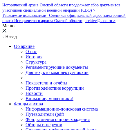
Исторический архив Омской области продолжает сбор документов
участников специальной военной операции (СВО) >
Уважаемые пользователи! Сменился официальный адрес электронной
почты Исторического архива Омской области
:
archive@iaoo.ru
>
Меню
Назад
Об архиве
О нас
История
Структура
Регламентирующие документы
Для тех, кто комплектует архив
Показатели и отчёты
Противодействие коррупции
Новости
Внимание, мошенники!
Фонды архива
Информационно-поисковая система
Путеводители (pdf)
Фонды личного происхождения
Обзоры и перечни
Справочно-информационный фонд