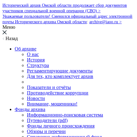
Исторический архив Омской области продолжает сбор документов
участников специальной военной операции (СВО) >
Уважаемые пользователи! Сменился официальный адрес электронной
почты Исторического архива Омской области
:
archive@iaoo.ru
>
Меню
Назад
Об архиве
О нас
История
Структура
Регламентирующие документы
Для тех, кто комплектует архив
Показатели и отчёты
Противодействие коррупции
Новости
Внимание, мошенники!
Фонды архива
Информационно-поисковая система
Путеводители (pdf)
Фонды личного происхождения
Обзоры и перечни
Справочно-информационный фонд