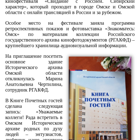
кинофестиваля «Свидание с Россией. Сибирский
характер», который проходит в городе Омске и Омской
области с онлайн трансляцией в России и за рубежом.
Особое место на фестивале заняла программа
ретроспективных показов и фотовыставка «Знакомьтесь:
Омск» по материалам коллекции Российского
государственного архива кинофотодокументов (РГАКФД) –
крупнейшего хранилища аудиовизуальной информации.
На приглашение посетить
основное здание
Исторического архива
Омской области
откликнулась Марина
Анатольевна Чертилина,
сотрудник РГАКФД.
В Книге Почетных гостей
сделана следующая
запись: «Уважаемые
коллеги! Рада встретить в
Омском Историческом
архиве родных по духу
людей – энтузиастов,
любящих наше архивное