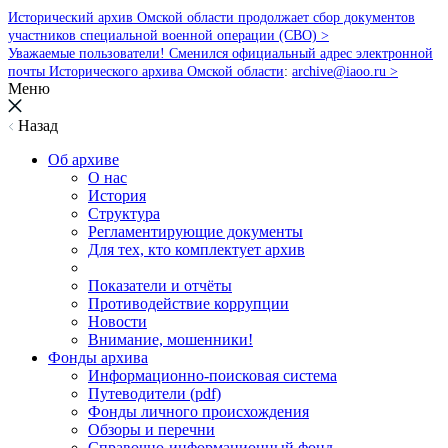
Исторический архив Омской области продолжает сбор документов
участников специальной военной операции (СВО) >
Уважаемые пользователи! Сменился официальный адрес электронной
почты Исторического архива Омской области
:
archive@iaoo.ru
>
Меню
Назад
Об архиве
О нас
История
Структура
Регламентирующие документы
Для тех, кто комплектует архив
Показатели и отчёты
Противодействие коррупции
Новости
Внимание, мошенники!
Фонды архива
Информационно-поисковая система
Путеводители (pdf)
Фонды личного происхождения
Обзоры и перечни
Справочно-информационный фонд