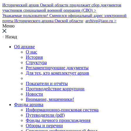
Исторический архив Омской области продолжает сбор документов
участников специальной военной операции (СВО) >
Уважаемые пользователи! Сменился официальный адрес электронной
почты Исторического архива Омской области
:
archive@iaoo.ru
>
Меню
Назад
Об архиве
О нас
История
Структура
Регламентирующие документы
Для тех, кто комплектует архив
Показатели и отчёты
Противодействие коррупции
Новости
Внимание, мошенники!
Фонды архива
Информационно-поисковая система
Путеводители (pdf)
Фонды личного происхождения
Обзоры и перечни
Справочно-информационный фонд