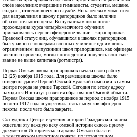
слоёв населения: вчерашние гимназисты, студенты, мещане,
солдаты, отличившиеся по службе. Но ключевым моментом
для направления в школу прапорщиков было наличие
образовательного ценза. Выпускникам школ после
прохождения курса четырёхмесячного обучения
присваивалось первое офицерское звание – «прапорщик».
Правовой статус лиц, обучавшихся в школах прапорщиков,
был уравнен с юнкерами военных училищ с одним лишь
ограничением: выпускники школ прапорщиков, как офицеры
военного времени, могли впоследствии получить воинское
звание не выше капитана (ротмистра).
Первая Омская школа прапорщиков начала свою работу
12 (25) ноября 1915 года. Для размещения школы было
отведено здание Первой Омской мужской гимназии в самом
центре города на улице Тарской. Сегодня по этому адресу
находится Институт развития образования Омской области.
Первая Омская школа прапорщиков за период с ноября 1915
по лето 1917 года осуществила пять выпусков офицеров
пехоты, после чего была закрыта.
Сотрудники Центра изучения истории Гражданской войны
осветили эту важную веху омской истории сквозь призму
документов Исторического архива Омской области
в тематическом новостном сюжете, подготовленном