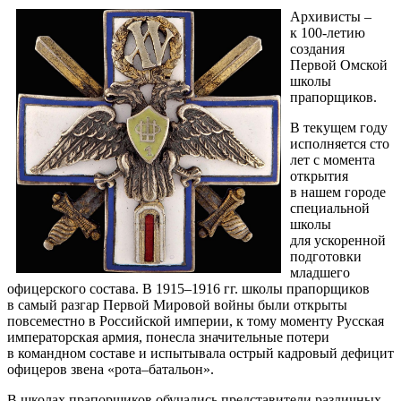
Архивисты –
к 100-летию
создания
Первой Омской
школы
прапорщиков.
В текущем году
исполняется сто
лет с момента
открытия
в нашем городе
специальной
школы
для ускоренной
подготовки
младшего
офицерского состава. В 1915–1916 гг. школы прапорщиков
в самый разгар Первой Мировой войны были открыты
повсеместно в Российской империи, к тому моменту Русская
императорская армия, понесла значительные потери
в командном составе и испытывала острый кадровый дефицит
офицеров звена «рота–батальон».
В школах прапорщиков обучались представители различных