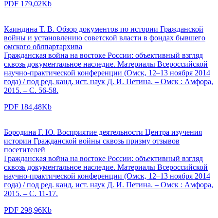
PDF 179,02Kb
Каиндина Т. В. Обзор документов по истории Гражданской
войны и установлению советской власти в фондах бывшего
омского облпартархива
Гражданская война на востоке России: объективный взгляд
сквозь документальное наследие. Материалы Всероссийской
научно-практической конференции (Омск, 12–13 ноября 2014
года) / под ред. канд. ист. наук Д. И. Петина. – Омск : Амфора,
2015. – С. 56-58.
PDF 184,48Kb
Бородина Г. Ю. Восприятие деятельности Центра изучения
истории Гражданской войны сквозь призму отзывов
посетителей
Гражданская война на востоке России: объективный взгляд
сквозь документальное наследие. Материалы Всероссийской
научно-практической конференции (Омск, 12–13 ноября 2014
года) / под ред. канд. ист. наук Д. И. Петина. – Омск : Амфора,
2015. – С. 11-17.
PDF 298,96Kb