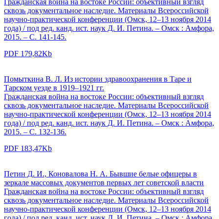
Гражданская война на востоке России: объективный взгляд
сквозь документальное наследие. Материалы Всероссийской
научно-практической конференции (Омск, 12–13 ноября 2014
года) / под ред. канд. ист. наук Д. И. Петина. – Омск : Амфора,
2015. – С. 141-145.
PDF 179,82Kb
Помыткина В. Л. Из истории здравоохранения в Таре и
Тарском уезде в 1919–1921 гг.
Гражданская война на востоке России: объективный взгляд
сквозь документальное наследие. Материалы Всероссийской
научно-практической конференции (Омск, 12–13 ноября 2014
года) / под ред. канд. ист. наук Д. И. Петина. – Омск : Амфора,
2015. – С. 132-136.
PDF 183,47Kb
Петин Д. И., Коновалова Н. А. Бывшие белые офицеры в
зеркале массовых документов первых лет советской власти
Гражданская война на востоке России: объективный взгляд
сквозь документальное наследие. Материалы Всероссийской
научно-практической конференции (Омск, 12–13 ноября 2014
года) / под ред. канд. ист. наук Д. И. Петина. – Омск : Амфора,