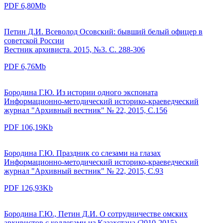
PDF 6,80Mb
Петин Д.И. Всеволод Осовский: бывший белый офицер в
советской России
Вестник архивиста. 2015, №3. С. 288-306
PDF 6,76Mb
Бородина Г.Ю. Из истории одного экспоната
Информационно-методический историко-краеведческий
журнал "Архивный вестник" № 22, 2015, С.156
PDF 106,19Kb
Бородина Г.Ю. Праздник со слезами на глазах
Информационно-методический историко-краеведческий
журнал "Архивный вестник" № 22, 2015, С.93
PDF 126,93Kb
Бородина Г.Ю., Петин Д.И. О сотрудничестве омских
архивистов с коллегами из Казахстана (2010-2015)