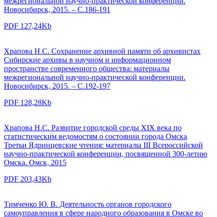
межрегиональной научно-практической конференции.
Новосибирск, 2015. – С.186-191
PDF 127,24Kb
Храпова Н.С. Сохранение архивной памяти об архивистах
Сибирские архивы в научном и информационном
пространстве современного общества: материалы
межрегиональной научно-практической конференции.
Новосибирск, 2015. – С.192-197
PDF 128,28Kb
Храпова Н.С. Развитие городской среды XIX века по
статистическим ведомостям о состоянии города Омска
Третьи Ядринцевские чтения: материалы III Всероссийской
научно-практической конференции, посвященной 300-летию
Омска. Омск, 2015
PDF 203,43Kb
Тимченко Ю. В. Деятельность органов городского
самоуправления в сфере народного образования в Омске во