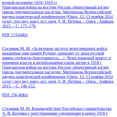
второй половине 1918–1919 гг
Гражданская война на востоке России: объективный взгляд
сквозь документальное наследие. Материалы Всероссийской
научно-практической конференции (Омск, 12–13 ноября 2014
года) / под ред. канд. ист. наук Д. И. Петина. – Омск : Амфора,
2015. – С. 175–179.
PDF 174,84Kb
Стельмак М. М. «За великие заслуги чехословацких войск,
оказанные ими нашей Родине, приношу от лица русской
армии глубокую благодарность…»: Чехословацкий корпус и
перемена власти в антибольшевистском лагере в 1918 г
Гражданская война на востоке России: объективный взгляд
сквозь документальное наследие. Материалы Всероссийской
научно-практической конференции (Омск, 12–13 ноября 2014
года) / под ред. канд. ист. наук Д. И. Петина. – Омск : Амфора,
2015. – С. 146-152.
PDF 256,40Kb
Стельмак М. М. Взаимодействие Российского правительства
А. В. Колчака с иностранными союзниками в конце 1918 г