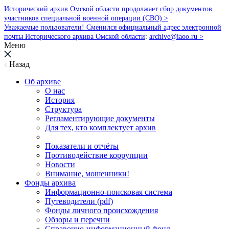
Исторический архив Омской области продолжает сбор документов
участников специальной военной операции (СВО) >
Уважаемые пользователи! Сменился официальный адрес электронной
почты Исторического архива Омской области
:
archive@iaoo.ru
>
Меню
Назад
Об архиве
О нас
История
Структура
Регламентирующие документы
Для тех, кто комплектует архив
Показатели и отчёты
Противодействие коррупции
Новости
Внимание, мошенники!
Фонды архива
Информационно-поисковая система
Путеводители (pdf)
Фонды личного происхождения
Обзоры и перечни
Справочно-информационный фонд