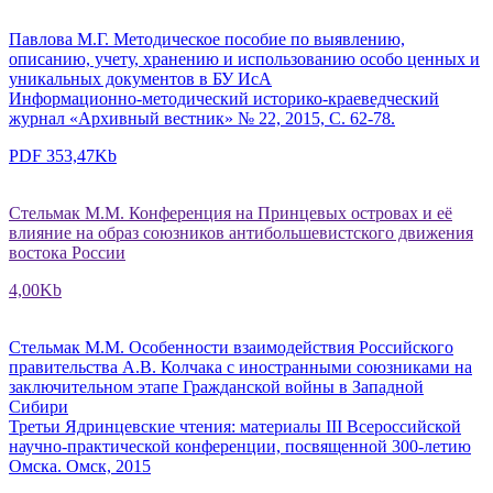
Павлова М.Г. Методическое пособие по выявлению,
описанию, учету, хранению и использованию особо ценных и
уникальных документов в БУ ИсА
Информационно-методический историко-краеведческий
журнал «Архивный вестник» № 22, 2015, С. 62-78.
PDF 353,47Kb
Стельмак М.М. Конференция на Принцевых островах и её
влияние на образ союзников антибольшевистского движения
востока России
4,00Kb
Стельмак М.М. Особенности взаимодействия Российского
правительства А.В. Колчака с иностранными союзниками на
заключительном этапе Гражданской войны в Западной
Сибири
Третьи Ядринцевские чтения: материалы III Всероссийской
научно-практической конференции, посвященной 300-летию
Омска. Омск, 2015