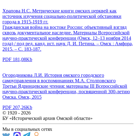
Храпова Н.С. Метрические книги омских церквей как
источник изучения социально-политической обстановки
города в 1915-1919 гг.
Гражданская война на востоке России: объективный взгляд
сквозь документальное наследие. Материалы Всероссийской
научно-практической конференции (Омск, 12–13 ноября 2014
года) / под ред. канд. ист. наук Д. И. Петина. – Омск : Амфора,
2015. – С. 183-187.
PDF 181,08Kb
Огородникова Л.И. История омского городского
самоуправления в воспоминаниях М.А. Столповского
Третьи Ядринцевские чтения: материалы III Всероссийской
научно-практической конференции, посвященной 300-летию
Омска. Омск, 2015
PDF 207,26Kb
© 1920 - 2026
БУ «Исторический архив Омской области»
Мы в социальных сетях