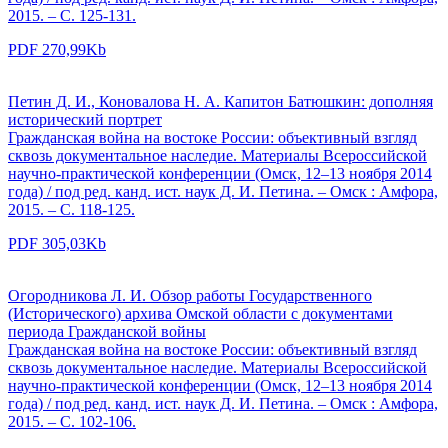
2015. – С. 125-131.
PDF 270,99Kb
Петин Д. И., Коновалова Н. А. Капитон Батюшкин: дополняя
исторический портрет
Гражданская война на востоке России: объективный взгляд
сквозь документальное наследие. Материалы Всероссийской
научно-практической конференции (Омск, 12–13 ноября 2014
года) / под ред. канд. ист. наук Д. И. Петина. – Омск : Амфора,
2015. – С. 118-125.
PDF 305,03Kb
Огородникова Л. И. Обзор работы Государственного
(Исторического) архива Омской области с документами
периода Гражданской войны
Гражданская война на востоке России: объективный взгляд
сквозь документальное наследие. Материалы Всероссийской
научно-практической конференции (Омск, 12–13 ноября 2014
года) / под ред. канд. ист. наук Д. И. Петина. – Омск : Амфора,
2015. – С. 102-106.