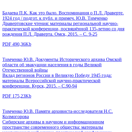
Бадаева П.К. Как это было. Воспоминания о П.Л. Драверте.
1924 год / подгот. к публ. и примеч. Ю.В. Тимченко
Дравертовские чтения: материалы региональной научно-
практической конференции, посвящённой 135-летию со дня
рождения П.Л. Драверта. Омск, 2015. – С. 9-25
PDF 490,36Kb
Тимченко Ю.В. Документы Исторического архива Омской
области об эвакуации населения в годы Великой
Отечественной войны
Вклад регионов России в Великую Победу 1945 года:
материалы Всероссийской научно-практической
конференции. Курск, 2015. – С.90-94
PDF 175,23Kb
Тимченко Ю.В. Памяти архивиста-исследователя Н.С.
Колмогорова
Сибирские архивы в научном и информационном
пространстве современного общества: материалы