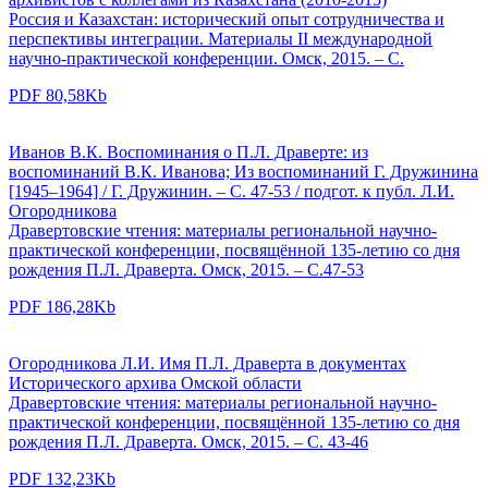
Россия и Казахстан: исторический опыт сотрудничества и
перспективы интеграции. Материалы II международной
научно-практической конференции. Омск, 2015. – С.
PDF 80,58Kb
Иванов В.К. Воспоминания о П.Л. Драверте: из
воспоминаний В.К. Иванова; Из воспоминаний Г. Дружинина
[1945–1964] / Г. Дружинин. – С. 47-53 / подгот. к публ. Л.И.
Огородникова
Дравертовские чтения: материалы региональной научно-
практической конференции, посвящённой 135-летию со дня
рождения П.Л. Драверта. Омск, 2015. – С.47-53
PDF 186,28Kb
Огородникова Л.И. Имя П.Л. Драверта в документах
Исторического архива Омской области
Дравертовские чтения: материалы региональной научно-
практической конференции, посвящённой 135-летию со дня
рождения П.Л. Драверта. Омск, 2015. – С. 43-46
PDF 132,23Kb