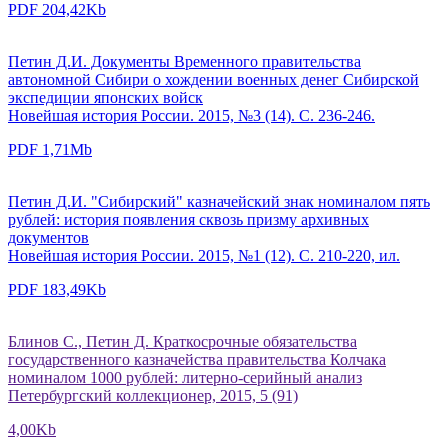
PDF 204,42Kb
Петин Д.И. Документы Временного правительства
автономной Сибири о хождении военных денег Сибирской
экспедиции японских войск
Новейшая история России. 2015, №3 (14). С. 236-246.
PDF 1,71Mb
Петин Д.И. "Сибирский" казначейский знак номиналом пять
рублей: история появления сквозь призму архивных
документов
Новейшая история России. 2015, №1 (12). С. 210-220, ил.
PDF 183,49Kb
Блинов С., Петин Д. Краткосрочные обязательства
государственного казначейства правительства Колчака
номиналом 1000 рублей: литерно-серийный анализ
Петербургский коллекционер, 2015, 5 (91)
4,00Kb