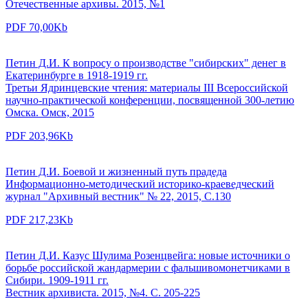
Отечественные архивы. 2015, №1
PDF 70,00Kb
Петин Д.И. К вопросу о производстве "сибирских" денег в
Екатеринбурге в 1918-1919 гг.
Третьи Ядринцевские чтения: материалы III Всероссийской
научно-практической конференции, посвященной 300-летию
Омска. Омск, 2015
PDF 203,96Kb
Петин Д.И. Боевой и жизненный путь прадеда
Информационно-методический историко-краеведческий
журнал "Архивный вестник" № 22, 2015, С.130
PDF 217,23Kb
Петин Д.И. Казус Шулима Розенцвейга: новые источники о
борьбе российской жандармерии с фальшивомонетчиками в
Сибири. 1909-1911 гг.
Вестник архивиста. 2015, №4. С. 205-225