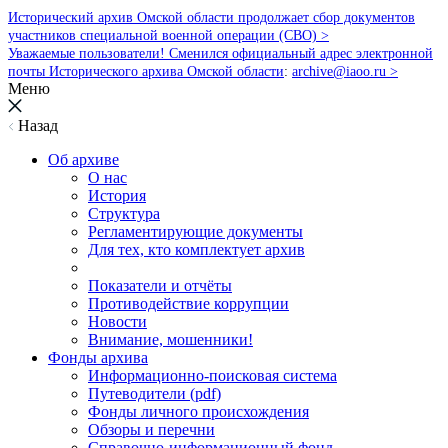
Исторический архив Омской области продолжает сбор документов
участников специальной военной операции (СВО) >
Уважаемые пользователи! Сменился официальный адрес электронной
почты Исторического архива Омской области
:
archive@iaoo.ru
>
Меню
Назад
Об архиве
О нас
История
Структура
Регламентирующие документы
Для тех, кто комплектует архив
Показатели и отчёты
Противодействие коррупции
Новости
Внимание, мошенники!
Фонды архива
Информационно-поисковая система
Путеводители (pdf)
Фонды личного происхождения
Обзоры и перечни
Справочно-информационный фонд