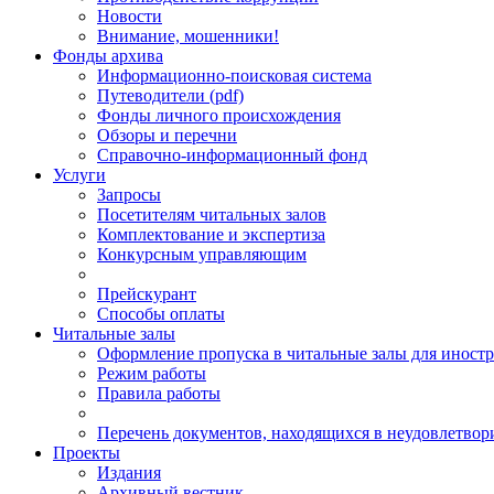
Новости
Внимание, мошенники!
Фонды архива
Информационно-поисковая система
Путеводители (pdf)
Фонды личного происхождения
Обзоры и перечни
Справочно-информационный фонд
Услуги
Запросы
Посетителям читальных залов
Комплектование и экспертиза
Конкурсным управляющим
Прейскурант
Способы оплаты
Читальные залы
Оформление пропуска в читальные залы для иност
Режим работы
Правила работы
Перечень документов, находящихся в неудовлетвор
Проекты
Издания
Архивный вестник