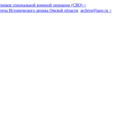
стников специальной военной операции (СВО) >
очты Исторического архива Омской области
:
archive@iaoo.ru
>