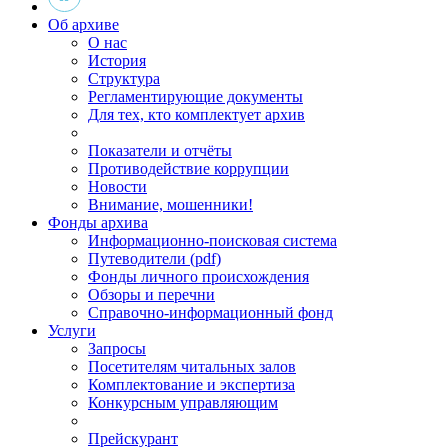
Об архиве
О нас
История
Структура
Регламентирующие документы
Для тех, кто комплектует архив
Показатели и отчёты
Противодействие коррупции
Новости
Внимание, мошенники!
Фонды архива
Информационно-поисковая система
Путеводители (pdf)
Фонды личного происхождения
Обзоры и перечни
Справочно-информационный фонд
Услуги
Запросы
Посетителям читальных залов
Комплектование и экспертиза
Конкурсным управляющим
Прейскурант