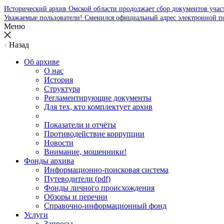
Исторический архив Омской области продолжает сбор документов уча
Уважаемые пользователи! Сменился официальный адрес электронной п
Меню
Назад
Об архиве
О нас
История
Структура
Регламентирующие документы
Для тех, кто комплектует архив
Показатели и отчёты
Противодействие коррупции
Новости
Внимание, мошенники!
Фонды архива
Информационно-поисковая система
Путеводители (pdf)
Фонды личного происхождения
Обзоры и перечни
Справочно-информационный фонд
Услуги
Запросы