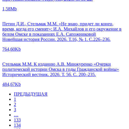
1,58Mb
Петин Д.И., Стельмак М.М. «Не знаю, придет ли конец,
время, когда его сменят»: И.А. Михайлов и его окружение в
белом Омске в показаниях Е.А. Сапожниковой
Новейшая история России. 2026. Т.16, № 1. С.226–236.
764,60Kb
Стельмак М.М. К изданию А.В. Минжуренко «Очерки
политической истории Омска в годы Гражданской войны»
Исторический вестник. 2026. Т. 56. С. 200–235.
484,67Kb
ПРЕДЫДУЩАЯ
1
2
3
…
133
134