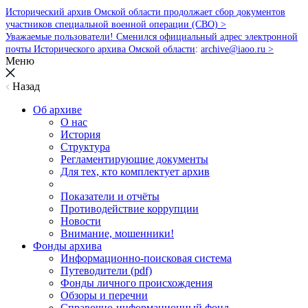
Исторический архив Омской области продолжает сбор документов
участников специальной военной операции (СВО) >
Уважаемые пользователи! Сменился официальный адрес электронной
почты Исторического архива Омской области
:
archive@iaoo.ru
>
Меню
Назад
Об архиве
О нас
История
Структура
Регламентирующие документы
Для тех, кто комплектует архив
Показатели и отчёты
Противодействие коррупции
Новости
Внимание, мошенники!
Фонды архива
Информационно-поисковая система
Путеводители (pdf)
Фонды личного происхождения
Обзоры и перечни
Справочно-информационный фонд