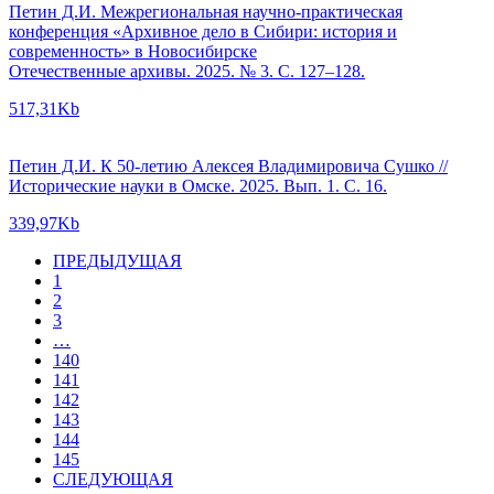
Петин Д.И. Межрегиональная научно-практическая
конференция «Архивное дело в Сибири: история и
современность» в Новосибирске
Отечественные архивы. 2025. № 3. С. 127–128.
517,31Kb
Петин Д.И. К 50-летию Алексея Владимировича Сушко //
Исторические науки в Омске. 2025. Вып. 1. С. 16.
339,97Kb
ПРЕДЫДУЩАЯ
1
2
3
…
140
141
142
143
144
145
СЛЕДУЮЩАЯ