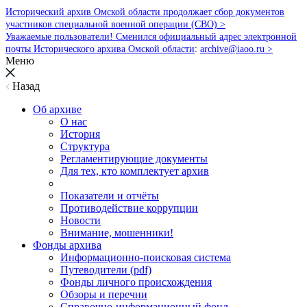
Исторический архив Омской области продолжает сбор документов
участников специальной военной операции (СВО) >
Уважаемые пользователи! Сменился официальный адрес электронной
почты Исторического архива Омской области
:
archive@iaoo.ru
>
Меню
Назад
Об архиве
О нас
История
Структура
Регламентирующие документы
Для тех, кто комплектует архив
Показатели и отчёты
Противодействие коррупции
Новости
Внимание, мошенники!
Фонды архива
Информационно-поисковая система
Путеводители (pdf)
Фонды личного происхождения
Обзоры и перечни
Справочно-информационный фонд