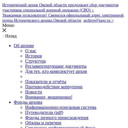
Исторический архив Омской области продолжает сбор документов
участников специальной военной операции (СВО) >
Уважаемые пользователи! Сменился официальный адрес электронной
почты Исторического архива Омской области
:
archive@iaoo.ru
>
Меню
Назад
Об архиве
О нас
История
Структура
Регламентирующие документы
Для тех, кто комплектует архив
Показатели и отчёты
Противодействие коррупции
Новости
Внимание, мошенники!
Фонды архива
Информационно-поисковая система
Путеводители (pdf)
Фонды личного происхождения
Обзоры и перечни
Справочно-информационный фонд