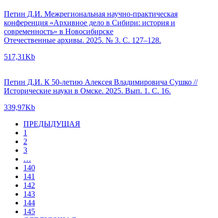
Петин Д.И. Межрегиональная научно-практическая
конференция «Архивное дело в Сибири: история и
современность» в Новосибирске
Отечественные архивы. 2025. № 3. С. 127–128.
517,31Kb
Петин Д.И. К 50-летию Алексея Владимировича Сушко //
Исторические науки в Омске. 2025. Вып. 1. С. 16.
339,97Kb
ПРЕДЫДУЩАЯ
1
2
3
…
140
141
142
143
144
145