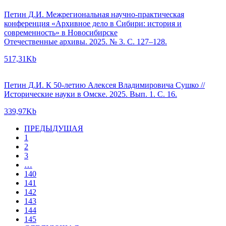
Петин Д.И. Межрегиональная научно-практическая
конференция «Архивное дело в Сибири: история и
современность» в Новосибирске
Отечественные архивы. 2025. № 3. С. 127–128.
517,31Kb
Петин Д.И. К 50-летию Алексея Владимировича Сушко //
Исторические науки в Омске. 2025. Вып. 1. С. 16.
339,97Kb
ПРЕДЫДУЩАЯ
1
2
3
…
140
141
142
143
144
145