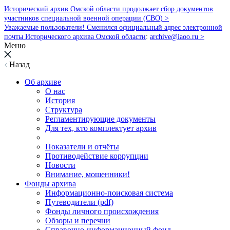
Исторический архив Омской области продолжает сбор документов
участников специальной военной операции (СВО) >
Уважаемые пользователи! Сменился официальный адрес электронной
почты Исторического архива Омской области
:
archive@iaoo.ru
>
Меню
Назад
Об архиве
О нас
История
Структура
Регламентирующие документы
Для тех, кто комплектует архив
Показатели и отчёты
Противодействие коррупции
Новости
Внимание, мошенники!
Фонды архива
Информационно-поисковая система
Путеводители (pdf)
Фонды личного происхождения
Обзоры и перечни
Справочно-информационный фонд