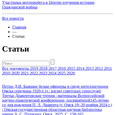
Участники мотопробега в Центре изучения истории
Гражданской войны
Все новости
Главная
—
Статьи
Статьи
Все документы
2019
2018
2017
2016
2015
2014
2013
2012
2011
2010
2020
2021
2022
2023
2024
2025
2026
Петин Д.И. Бывшие белые офицеры в среде интеллигенции
Омска середины 1920-х гг.: взгляд советских спецслужб
Третьи Дравертовские чтения : материалы Всероссийской
научно-практической конференции, посвящённой145-летию
со дня рождения П. Л. Драверта (г. Омск,19–20 ноября 2024 г.)
/ Омская государственная областная научная библиотека
имени А. С. Пушкина. Омск, 2025. С. 158-165.