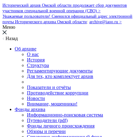
Исторический архив Омской области продолжает сбор документов
участников специальной военной операции (СВО) >
Уважаемые пользователи! Сменился официальный адрес электронной
почты Исторического архива Омской области
:
archive@iaoo.ru
>
Меню
Назад
Об архиве
О нас
История
Структура
Регламентирующие документы
Для тех, кто комплектует архив
Показатели и отчёты
Противодействие коррупции
Новости
Внимание, мошенники!
Фонды архива
Информационно-поисковая система
Путеводители (pdf)
Фонды личного происхождения
Обзоры и перечни
Справочно-информационный фонд