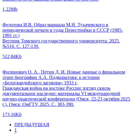
1,22Mb
Федотова И.В. Образ маршала М.Н. Тухачевского в
периодической печати в годы Перестройки в СССР (1985-
1991 гг.)
Вестник Томского государственного университета. 2025.
№516. С. 127-139.
512,84Kb
Филинович О. А., Петин Д. И. Новые данные о финальном
этапе биографии А.А. Подкорытова: к истории
«Белогвардейского заговора» 1933 г.
Гражданская война на востоке России: взгляд сквозь
документальное наследие: материалы VI международной
научно-практической конференции (Омск, 22-23 октября 2025
г.). Омск: ОмГТУ, 2025. С. 383-390.
173,16Kb
ПРЕДЫДУЩАЯ
1